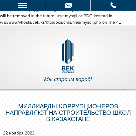
написать нам
Deprecated
: mysql_connect(): The mysql extension is deprecated and
will be removed in the future: use mysqli or PDO instead in
/var/www/vhosts/vek.kz/httpdocs/cms/files/mysql.php
on line
41
Мы строим город!
МИЛЛИАРДЫ КОРРУПЦИОНЕРОВ
НАПРАВЛЯЮТ НА СТРОИТЕЛЬСТВО ШКОЛ
В КАЗАХСТАНЕ
22 ноября 2022