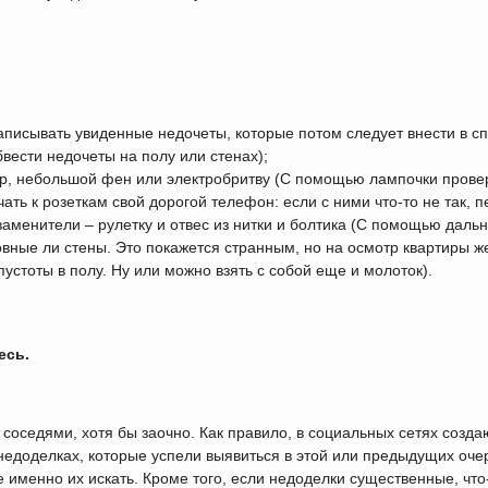
записывать увиденные недочеты, которые потом следует внести в сп
вести недочеты на полу или стенах);
, небольшой фен или электробритву (С помощью лампочки провер
ать к розеткам свой дорогой телефон: если с ними что-то не так, 
заменители – рулетку и отвес из нитки и болтика (С помощью дал
овные ли стены. Это покажется странным, но на осмотр квартиры ж
пустоты в полу. Ну или можно взять с собой еще и молоток).
есь.
соседями, хотя бы заочно. Как правило, в социальных сетях созд
 недоделках, которые успели выявиться в этой или предыдущих оч
 именно их искать. Кроме того, если недоделки существенные, что-