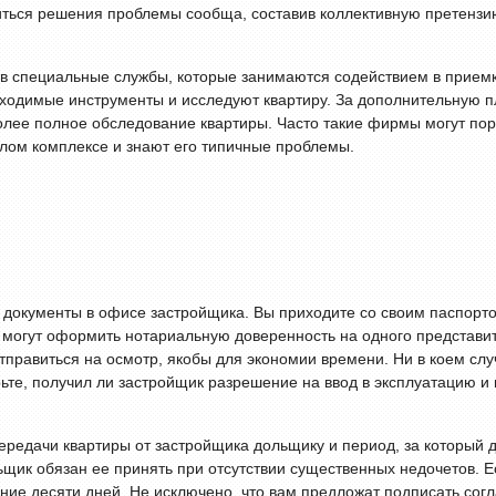
иться решения проблемы сообща, составив коллективную претензи
 в специальные службы, которые занимаются содействием в приемк
обходимые инструменты и исследуют квартиру. За дополнительную п
более полное обследование квартиры. Часто такие фирмы могут пор
илом комплексе и знают его типичные проблемы.
е документы в офисе застройщика. Вы приходите со своим паспорт
 могут оформить нотариальную доверенность на одного представит
отправиться на осмотр, якобы для экономии времени. Ни в коем слу
ьте, получил ли застройщик разрешение на ввод в эксплуатацию и
передачи квартиры от застройщика дольщику и период, за который 
льщик обязан ее принять при отсутствии существенных недочетов. 
ение десяти дней. Не исключено, что вам предложат подписать сог