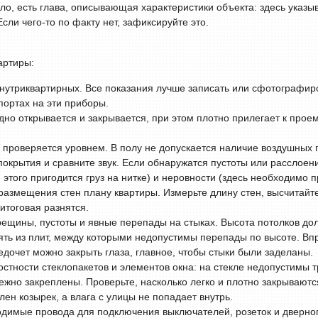
ило, есть глава, описывающая характеристики объекта: здесь указ
сли чего-то по факту нет, зафиксируйте это.
артиры:
 внутриквартирных. Все показания лучше записать или сфотографи
портах на эти приборы.
но открывается и закрывается, при этом плотно прилегает к прое
 проверяется уровнем. В полу не допускается наличие воздушных п
окрытия и сравните звук. Если обнаружатся пустоты или расслоени
 этого пригодится груз на нитке) и неровности (здесь необходимо 
 размещения стен плану квартиры. Измерьте длину стен, высчитайт
итоговая разнятся.
ещины, пустоты и явные перепады на стыках. Высота потолков дол
ять из плит, между которыми недопустимы перепады по высоте. Вп
едочет можно закрыть глаза, главное, чтобы стыки были заделаны.
остности стеклопакетов и элементов окна: на стекле недопустимы 
ежно закреплены. Проверьте, насколько легко и плотно закрываютс
лен козырек, а влага с улицы не попадает внутрь.
ходимые провода для подключения выключателей, розеток и дверног