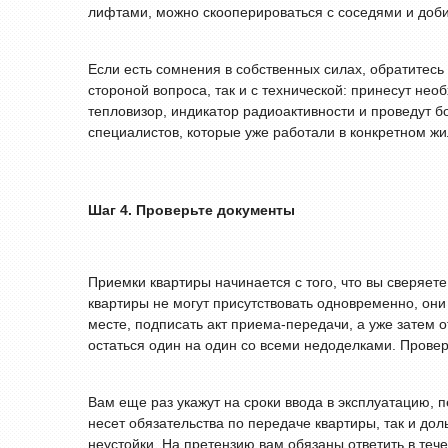
лифтами, можно скооперироваться с соседями и доб
Если есть сомнения в собственных силах, обратитесь
стороной вопроса, так и с технической: принесут не
тепловизор, индикатор радиоактивности и проведут 
специалистов, которые уже работали в конкретном ж
Шаг 4. Проверьте документы
Приемки квартиры начинается c того, что вы сверяет
квартиры не могут присутствовать одновременно, они
месте, подписать акт приема-передачи, а уже затем 
остаться один на один со всеми недоделками. Провер
Вам еще раз укажут на сроки ввода в эксплуатацию, 
несет обязательства по передаче квартиры, так и до
неустойки. На претензию вам обязаны ответить в теч