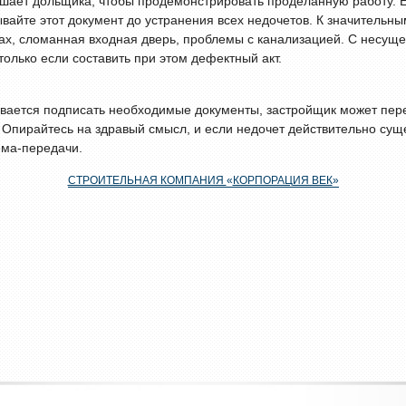
шает дольщика, чтобы продемонстрировать проделанную работу. Е
ывайте этот документ до устранения всех недочетов. К значительн
нах, сломанная входная дверь, проблемы с канализацией. С несущ
только если составить при этом дефектный акт.
ывается подписать необходимые документы, застройщик может пере
. Опирайтесь на здравый смысл, и если недочет действительно суще
ема-передачи.
СТРОИТЕЛЬНАЯ КОМПАНИЯ
«
КОРПОРАЦИЯ ВЕК
»