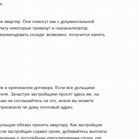
ю.
е квартир. Они помогут как с документальной
лату некоторые привезут и газоанализатор,
екомендовать соседи: возможно, получится нанять
ом и оригиналом договора. Если все дольщики
еля. Зачастую застройщики просят здесь же, на
чае не соглашайтесь на это, иначе вы можете
 присвоили ли дому почтовый адрес.
дольщик обязан принять квартиру. Как застройщик
Если застройщик сорвал сроки, добивайтесь выплаты
лашение о досудебном урегулировании спора, где