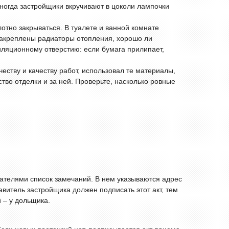
(иногда застройщики вкручивают в цоколи лампочки
отно закрываться. В туалете и ванной комнате
закреплены радиаторы отопления, хорошо ли
иляционному отверстию: если бумага прилипает,
еству и качеству работ, использовал те материалы,
тво отделки и за ней. Проверьте, насколько ровные
ателями список замечаний. В нем указываются адрес
витель застройщика должен подписать этот акт, тем
 – у дольщика.