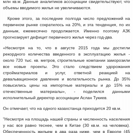
млн кв.м. Данные аналитиков ассоциации свидетельствуют, что
объемы вводимого жилья не увеличиваются.
Кроме этого, за последние полгода число предложений на
первичном рынке сократилось на 20%, и эта тенденция, по их
данным, ежемесячно продолжается. Именно поэтому АЗК
прогнозирует дефицит первичного жилья через год-два.
«Несмотря на то, что в августе 2015 года мы достигли
рекордного количества введенного в эксплуатацию жилья -
около 720 тыс. кв. метров, строительные компании заморозили
все новые проекты. Это стало следствием удорожания
стройматериалов и услуг, ответной реакцией на
девальвационное давление и волатильность рынка. До 35%
повысились цены на импортные материалы и до 15% на
отечественные материалы», - поделился данными
исполнительный директор ассоциации Аслан Тукиев.
Он отмечает, что на одного казахстанца приходится 20 кв.м.
"Несмотря на площадь нашей страны и численность населения
у нас все равно теснее, чем в Китае (30 кв.м. на человека).
Обеспеченность жильем в два раза ниже, чем в Европе (45