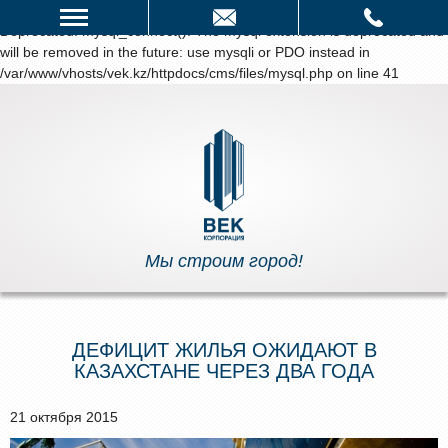
написать нам
Deprecated
: mysql_connect(): The mysql extension is deprecated and
will be removed in the future: use mysqli or PDO instead in
/var/www/vhosts/vek.kz/httpdocs/cms/files/mysql.php
on line
41
Мы строим город!
ДЕФИЦИТ ЖИЛЬЯ ОЖИДАЮТ В
КАЗАХСТАНЕ ЧЕРЕЗ ДВА ГОДА
21 октября 2015