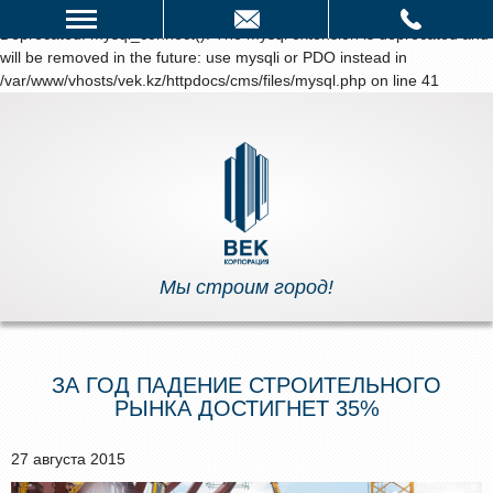
написать нам
Deprecated
: mysql_connect(): The mysql extension is deprecated and
will be removed in the future: use mysqli or PDO instead in
/var/www/vhosts/vek.kz/httpdocs/cms/files/mysql.php
on line
41
Мы строим город!
ЗА ГОД ПАДЕНИЕ СТРОИТЕЛЬНОГО
РЫНКА ДОСТИГНЕТ 35%
27 августа 2015